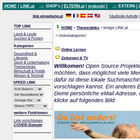
HOME
|
LINK.at
.::. SHOP's [
ELTERN.at
|
myboshi
]
.::. EXTERN [
link.umgebung.at
häufigste Aufrufe
TOP LINK
HOME
>
Themenlinks
> bridge.LINK.at
Land & Leute
> Unterkategorien:
Suchen & Finden
Kategorien
Online Lernen
Gesundheit &
Lifestyle
Zeitungen & TV
Sport & Unterhaltung
Willkomen!
Open Source Projekte
Themenlinks
Wirtschaft & Politik
möchten, dass möglichst viele M
Wissen & Technik
dafür ist diese lokale Suchmaschi
SPEED LINK
vorschlagen kannst. Ein anderes Be
Deine persönliche eMail Adresse, d
klicke auf folgendes Bild:
weitere Funktionen
Link vorschlagen
COVER-Domain