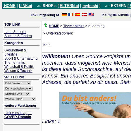
HOME
|
LINK.at
.::. SHOP's [
ELTERN.at
|
myboshi
]
.::. EXTERN [
link.umgebung.at
häufigste Aufrufe
TOP LINK
HOME
>
Themenlinks
> eLearning
Land & Leute
> Unterkategorien:
Suchen & Finden
Kategorien
Kein
Gesundheit &
Lifestyle
Willkomen!
Open Source Projekte un
Sport & Unterhaltung
möchten, dass möglichst viele Mensc
Themenlinks
Wirtschaft & Politik
ist diese lokale Suchmaschine, auf d
Wissen & Technik
kannst. Ein anderes Besipiel ist unser
SPEED LINK
Adresse, die perfekt zu dir passt. Sie
weitere Funktionen
Link vorschlagen
COVER-Domain
Links: 1