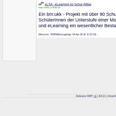
eLSA - eLearning im Schul-Alltag
http://elsa.schule.at
Ein bm:ukk - Projekt mit über 90 Schu
SchülerInnen der Unterstufe einer M
und eLearning ein wesentlicher Bestan
[Besuche: 550656|hinzugefügt: 09 Apr 08 @ 11:02:33] ...
Zeitzone GMT
+
1
| 04:21 | Ansch