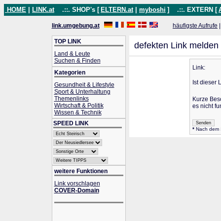
HOME
|
LINK.at
.::. SHOP's [
ELTERN.at
|
myboshi
]
.::. EXTERN [
link.umgebung.at
häufigste Aufrufe
TOP LINK
defekten Link melden
Land & Leute
Suchen & Finden
Link:
Kategorien
Ist dieser 
Gesundheit & Lifestyle
Sport & Unterhaltung
Themenlinks
Kurze Bes
Wirtschaft & Politik
es nicht fu
Wissen & Technik
SPEED LINK
*
Nach dem Se
weitere Funktionen
Link vorschlagen
COVER-Domain