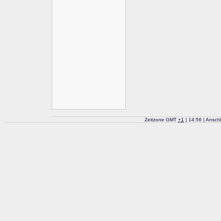
Zeitzone GMT
+
1
| 14:56 | Ansch